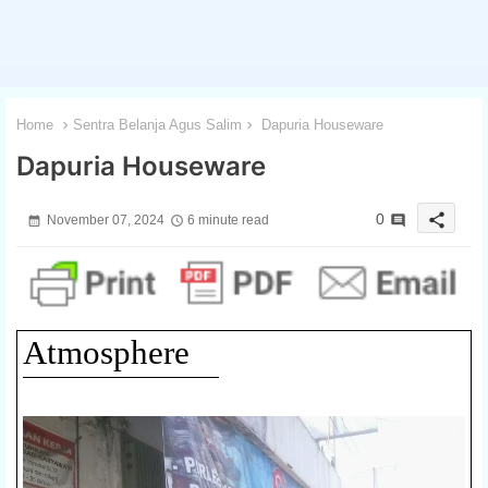
Home
Sentra Belanja Agus Salim
Dapuria Houseware
Dapuria Houseware
share
0
November 07, 2024
6 minute read
Atmosphere
1 / 3