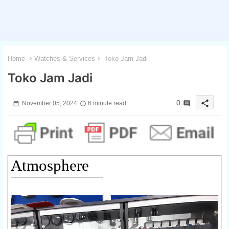
Home
Watches & Services
Toko Jam Jadi
Toko Jam Jadi
share
0
November 05, 2024
6 minute read
Atmosphere
1 / 3