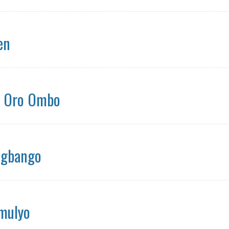
en
- Oro Ombo
ngbango
mulyo