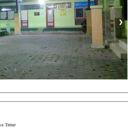
❯
wa Timur