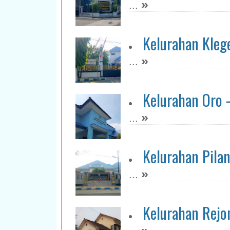
»
...
Kelurahan Kleg
»
...
Kelurahan Oro 
»
...
Kelurahan Pila
»
...
Kelurahan Rejo
»