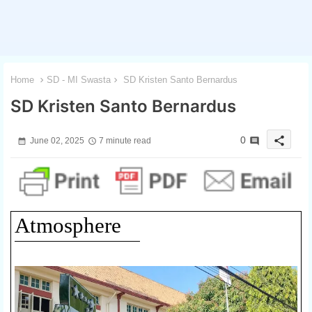
Home
SD - MI Swasta
SD Kristen Santo Bernardus
SD Kristen Santo Bernardus
share
0
June 02, 2025
7 minute read
Atmosphere
1 / 3