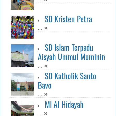
SD Kristen Petra
»
...
SD Islam Terpadu
Aisyah Ummul Muminin
»
...
SD Katholik Santo
Bavo
»
...
MI Al Hidayah
»
...