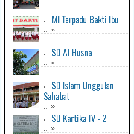
MI Terpadu Bakti Ibu
»
...
SD Al Husna
»
...
SD Islam Unggulan
Sahabat
»
...
SD Kartika IV - 2
»
...