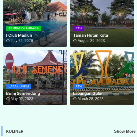
TEMPAT OLAHRAGA
RTH
I Club Madiun
Taman Hutan Kota
July 22, 2026
August 29, 2023
LAPAK UMKM
RTH
Bumi Semendung
Lapangan Gulun
May 02, 2023
March 28, 2023
KULINER
Show More