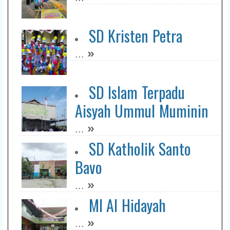
SD Kristen Petra
»
...
SD Islam Terpadu
Aisyah Ummul Muminin
»
...
SD Katholik Santo
Bavo
»
...
MI Al Hidayah
»
...