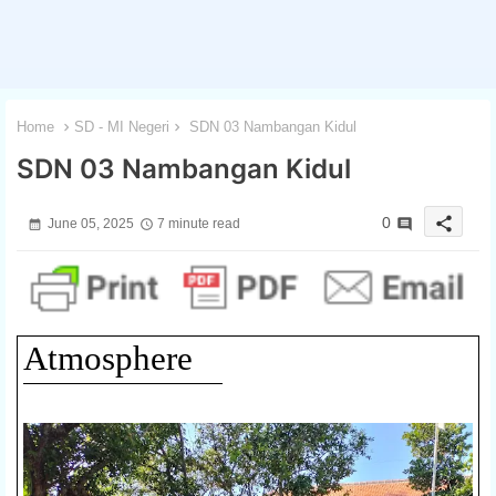
Home
SD - MI Negeri
SDN 03 Nambangan Kidul
SDN 03 Nambangan Kidul
share
0
June 05, 2025
7 minute read
Atmosphere
1 / 3