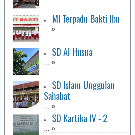
MI Terpadu Bakti Ibu
»
...
SD Al Husna
»
...
SD Islam Unggulan
Sahabat
»
...
SD Kartika IV - 2
»
...