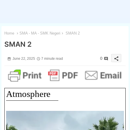
Home
SMA - MA - SMK Negeri
SMAN 2
SMAN 2
share
0
June 22, 2025
7 minute read
Atmosphere
1 / 3