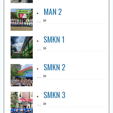
MAN 2
»
...
SMKN 1
»
...
SMKN 2
»
...
SMKN 3
»
...