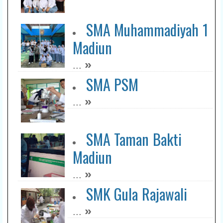
SMA Muhammadiyah 1
Madiun
»
...
SMA PSM
»
...
SMA Taman Bakti
Madiun
»
...
SMK Gula Rajawali
»
...