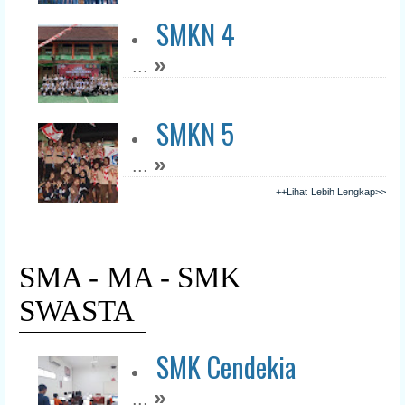
SMKN 4
»
...
SMKN 5
»
...
++Lihat Lebih Lengkap>>
SMA - MA - SMK
SWASTA
SMK Cendekia
»
...