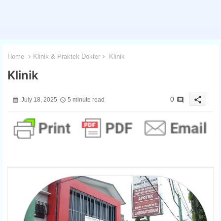
Home
Klinik & Praktek Dokter
Klinik
Klinik
share
0
July 18, 2025
5 minute read