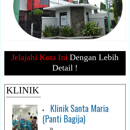
Jelajahi Kota Ini
Dengan Lebih
Detail !
KLINIK
Klinik Santa Maria
(Panti Bagija)
»
...