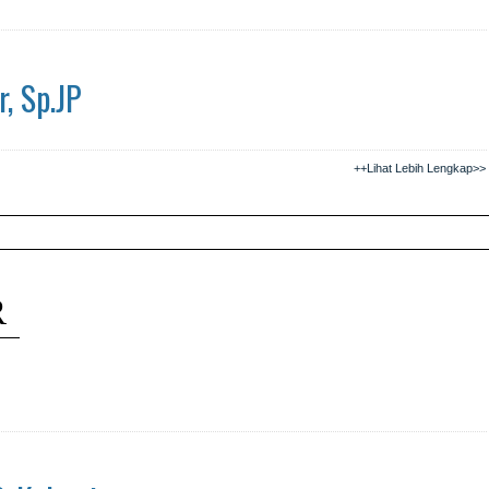
r, Sp.JP
++Lihat Lebih Lengkap>>
R