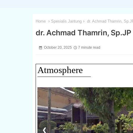
Home
Spesialis Jantung
dr. Achmad Thamrin, Sp.J
dr. Achmad Thamrin, Sp.JP
October 20, 2025
7 minute read
Atmosphere
1 / 3
❮