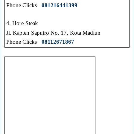
Phone Clicks
081216441399
4. Hore Steak
Jl. Kapten Saputro No. 17, Kota Madiun
Phone Clicks
08112671867
5. Es Pelopor
Jl. Kapten Saputro Kota Madiun
Phone Clicks
+081333553955
6. DotMax Coffee
Jl. Kapten Saputro No.87 Kota Madiun
Phone Clicks
+089524847777
7. Mie Gacoan