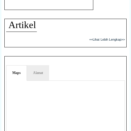
Jl. Kapten Saputro No.37 Kota Madiun
Phone Clicks
+03512811215
Artikel
8. FYP
++Lihat Lebih Lengkap>>
Jl. Abdul Saleh No.18, Kota Madiun
Phone Clicks
+085101373599
9.Arten Cafe
Maps
Alamat
Jl. AR Saleh No.10 Kota Madiun
10. Warung Andalas
Jl. Semangka No 3 Kota Madiun
Phone Clicks
+082143743953