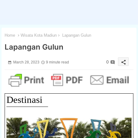
Home
Wisata Kota Madiun
Lapangan Gulun
Lapangan Gulun
share
0
March 28, 2023
9 minute read
Destinasi
1 / 3