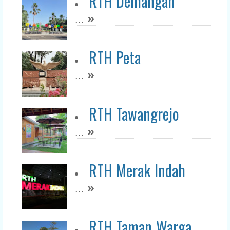
RTH Demangan
»
...
RTH Peta
»
...
RTH Tawangrejo
»
...
RTH Merak Indah
»
...
RTH Taman Warga