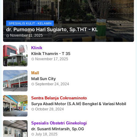
SPESIALIS KULIT - KELAMIN
dr. Purnomo Hari Sugiarto, Sp.THT - KL
November 11, 2025
Klinik
Klinik Thamrin - T 35
November 17, 2025
Mall
Mall Sun City
September 24, 2024
Sentra Belanja Cokroaminoto
Surya Abadi Motor (S.A.M) Bengkel & Variasi Mobil
October 28, 2024
Spesialis Obstetri Ginekologi
dr. Susanti Mintarsih, Sp.OG
July 18, 2025