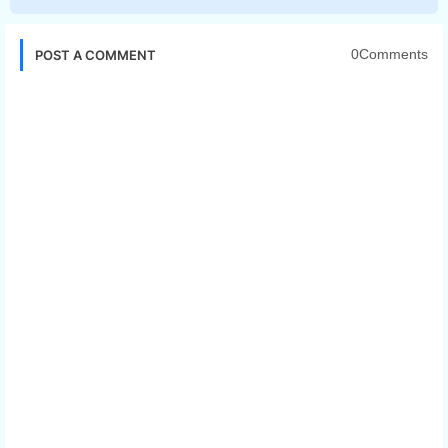
Jl. Manggis Kota Madiun Kota Madiun
0Comments
POST A COMMENT