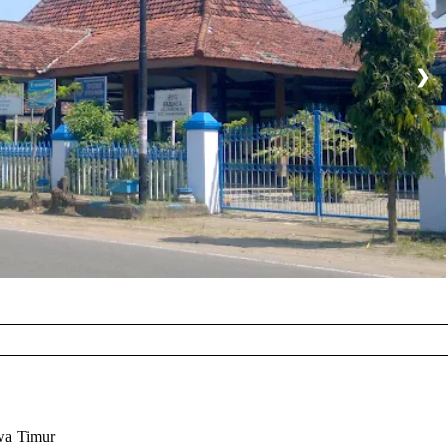
❯
wa Timur