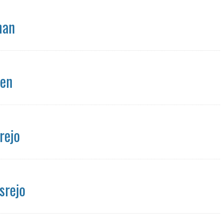
nan
cen
rejo
srejo